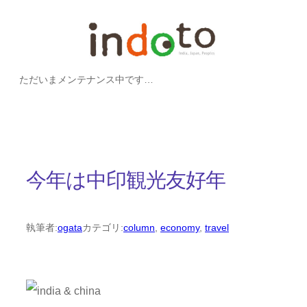
内
容
を
ただいまメンテナンス中です…
ス
キ
ッ
プ
今年は中印観光友好年
執筆者:
ogata
カテゴリ:
column
, 
economy
, 
travel