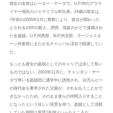
彼女の名前はレーヌー・ヤーダヴ。U.P.州のアウラ
イヤー地区のジャマリプル村出身。24歳の彼女は、
7年前の2005年2月に警察により、彼女が関わった
とされる15件の殺人、誘拐、強盗のかどで逮捕され
た女盗賊。U.P.州西部、M.P.州北部、ラージャスタ
ーン州東部にまたがるチャンバル渓谷で暗躍してい
た。
もっとも彼女の盗賊としてのキャリアは決して長い
ものではない。2003年11月に、チャンダン・ヤー
ダヴ率いる盗賊団に通学中に誘拐され、10万ルピー
の身代金を要求された父親が、それを払うことがで
きなかったため、そのまま彼らの仲間入りすること
になったという珍しい背景を持つ。盗賊として活動
していた期間は実質1年強といったところだ。