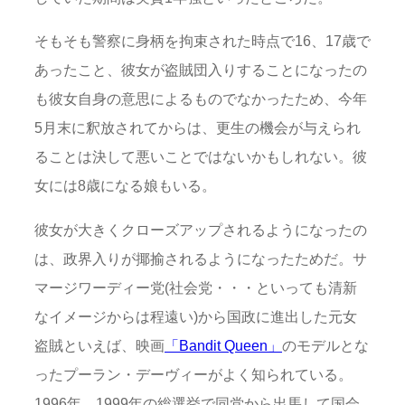
そもそも警察に身柄を拘束された時点で16、17歳で
あったこと、彼女が盗賊団入りすることになったの
も彼女自身の意思によるものでなかったため、今年
5月末に釈放されてからは、更生の機会が与えられ
ることは決して悪いことではないかもしれない。彼
女には8歳になる娘もいる。
彼女が大きくクローズアップされるようになったの
は、政界入りが揶揄されるようになったためだ。サ
マージワーディー党(社会党・・・といっても清新
なイメージからは程遠い)から国政に進出した元女
盗賊といえば、映画
「Bandit Queen」
のモデルとな
ったプーラン・デーヴィーがよく知られている。
1996年、1999年の総選挙で同党から出馬して国会