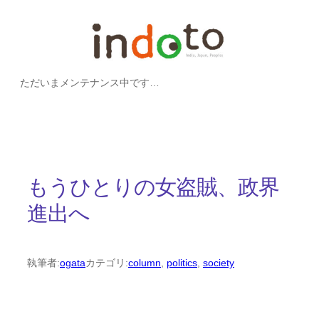
内
容
を
ただいまメンテナンス中です…
ス
キ
ッ
プ
もうひとりの女盗賊、政界
進出へ
執筆者:
ogata
カテゴリ:
column
, 
politics
, 
society