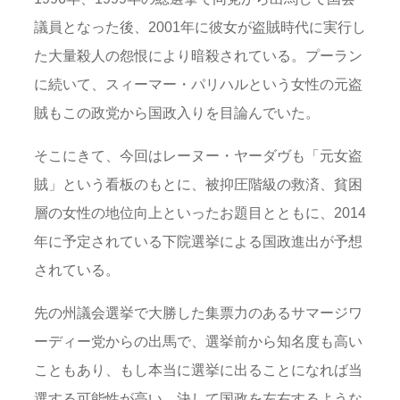
議員となった後、2001年に彼女が盗賊時代に実行し
た大量殺人の怨恨により暗殺されている。プーラン
に続いて、スィーマー・パリハルという女性の元盗
賊もこの政党から国政入りを目論んでいた。
そこにきて、今回はレーヌー・ヤーダヴも「元女盗
賊」という看板のもとに、被抑圧階級の救済、貧困
層の女性の地位向上といったお題目とともに、2014
年に予定されている下院選挙による国政進出が予想
されている。
先の州議会選挙で大勝した集票力のあるサマージワ
ーディー党からの出馬で、選挙前から知名度も高い
こともあり、もし本当に選挙に出ることになれば当
選する可能性が高い。決して国政を左右するような