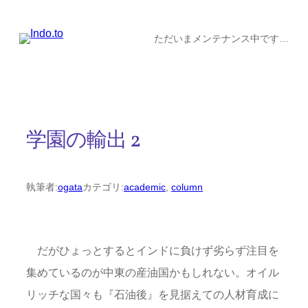
内
容
ただいまメンテナンス中です…
を
ス
キ
ッ
学園の輸出 2
プ
執筆者:
ogata
カテゴリ:
academic
, 
column
だがひょっとするとインドに負けず劣らず注目を
集めているのが中東の産油国かもしれない。オイル
リッチな国々も『石油後』を見据えての人材育成に