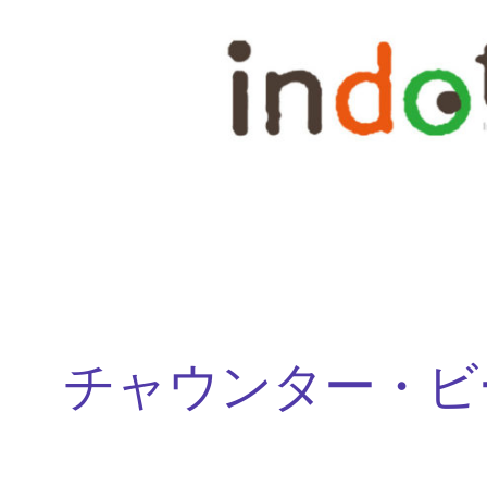
内
容
を
ス
キ
ッ
プ
チャウンター・ビ