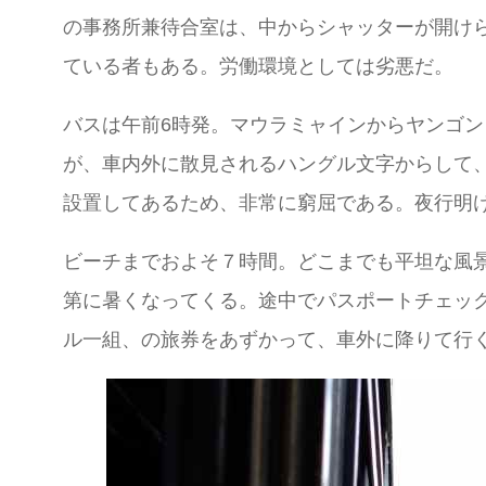
の事務所兼待合室は、中からシャッターが開け
ている者もある。労働環境としては劣悪だ。
バスは午前6時発。マウラミャインからヤンゴ
が、車内外に散見されるハングル文字からして
設置してあるため、非常に窮屈である。夜行明
ビーチまでおよそ７時間。どこまでも平坦な風
第に暑くなってくる。途中でパスポートチェッ
ル一組、の旅券をあずかって、車外に降りて行