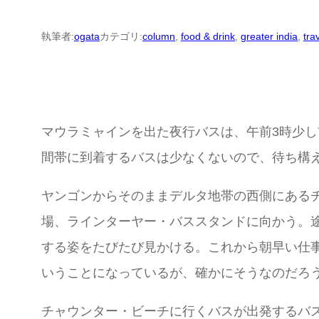
執筆者:
ogata
カテゴリ:
column
, 
food & drink
, 
greater india
, 
tra
マウラミャインを出た夜行バスは、午前3時少
間帯に到着するバスは少なくないので、待ち構
ヤンゴンからそのままデルタ地帯の西側にある
場、ラインターヤー・バススタンドに向かう。
する姿をたびたび見かける。これから朝早い仕
いうことになっているが、確かにそうなのだろ
チャウンター・ビーチに行くバスが出発するバス