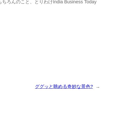
、とりわけIndia Business Today
ググッと眺める奇妙な景色?
→