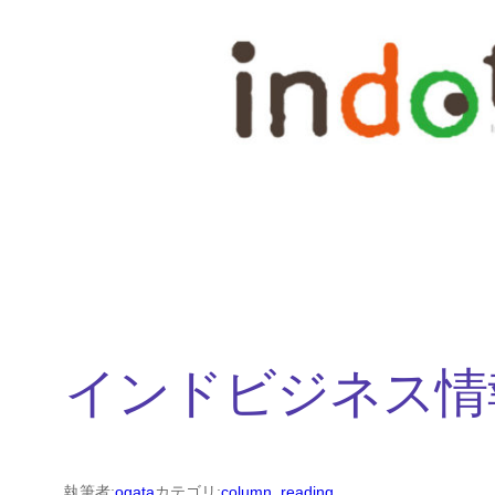
内
容
を
ス
キ
ッ
プ
インドビジネス情
執筆者:
ogata
カテゴリ:
column
, 
reading