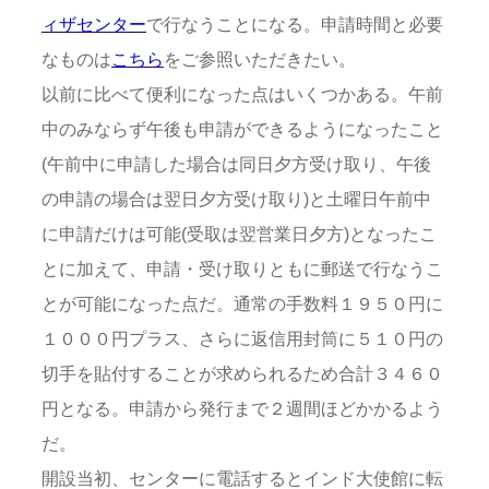
ィザセンター
で行なうことになる。申請時間と必要
なものは
こちら
をご参照いただきたい。
以前に比べて便利になった点はいくつかある。午前
中のみならず午後も申請ができるようになったこと
(午前中に申請した場合は同日夕方受け取り、午後
の申請の場合は翌日夕方受け取り)と土曜日午前中
に申請だけは可能(受取は翌営業日夕方)となったこ
とに加えて、申請・受け取りともに郵送で行なうこ
とが可能になった点だ。通常の手数料１９５０円に
１０００円プラス、さらに返信用封筒に５１０円の
切手を貼付することが求められるため合計３４６０
円となる。申請から発行まで２週間ほどかかるよう
だ。
開設当初、センターに電話するとインド大使館に転