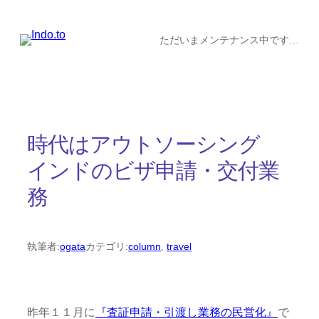
内
容
ただいまメンテナンス中です…
を
ス
キ
ッ
時代はアウトソーシング
プ
インドのビザ申請・交付業
務
執筆者:
ogata
カテゴリ:
column
, 
travel
昨年１１月に
『査証申請・引渡し業務の民営化』
で