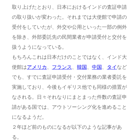
取り上げたとおり、日本におけるインドの査証申請
の取り扱いが変わった。それまでは大使館で申請の
受付をしていたが、外交や公用といった一部の例外
を除き、外部委託先の民間業者が申請受付と交付を
扱うようになっている。
もちろんこれは日本だけのことではなく、インド大
使館は
アメリカ
、
フランス
、
韓国
、
中国
、
タイ
など
でも、すでに査証申請受付・交付業務の業者委託を
実施しており、今後もイギリス他でも同様の措置が
なされる。日々それなりにまとまった件数の査証申
請がある国では、アウトソーシング化を進めること
になるようだ。
２年ほど前のものになるが以下のような記事があ
る。