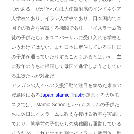
つかある。だがそれらは大使館附属のインドネシア
人学校であり、イラン人学校であり、日本国内で本
国での教育を実践する機関であり、『イスラーム教
徒の子供たち』をユニバーサルに受け入れる学校と
いうわけではない。また日本に定住している自国民
の子弟が通っていたりすることもあるとはいえ、主
に数年のうちに帰国して母国で進学しようとしてい
る生徒たちが対象だ。
アフガンの人々への支援活動で注目を集めた東京の
豊島区にある
Japan Islamic Trust
が運営する大塚モ
スクでは、Islamia Schoolというムスリムの子供た
ちに休日にイスラームに教えを授ける教室を実施し
ており、就学前の子供たちの幼稚園も運営している
そうだが、これとはまた別のイスラーム教団体、世