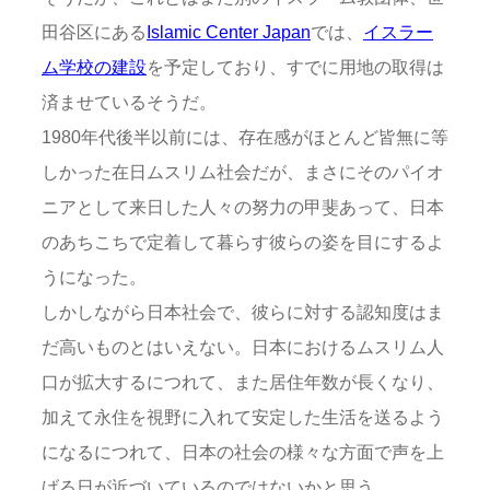
田谷区にある
Islamic Center Japan
では、
イスラー
ム学校の建設
を予定しており、すでに用地の取得は
済ませているそうだ。
1980年代後半以前には、存在感がほとんど皆無に等
しかった在日ムスリム社会だが、まさにそのパイオ
ニアとして来日した人々の努力の甲斐あって、日本
のあちこちで定着して暮らす彼らの姿を目にするよ
うになった。
しかしながら日本社会で、彼らに対する認知度はま
だ高いものとはいえない。日本におけるムスリム人
口が拡大するにつれて、また居住年数が長くなり、
加えて永住を視野に入れて安定した生活を送るよう
になるにつれて、日本の社会の様々な方面で声を上
げる日が近づいているのではないかと思う。