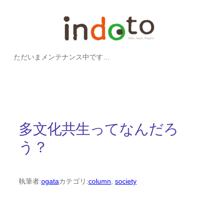
内
容
を
ただいまメンテナンス中です…
ス
キ
ッ
プ
多文化共生ってなんだろ
う？
執筆者:
ogata
カテゴリ:
column
, 
society