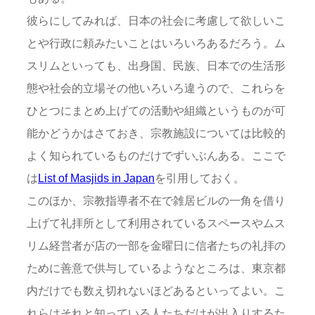
彼らにしてみれば、日本の社会に考慮して欲しいこ
とや行政に頼みたいことはいろいろあるだろう。ム
スリムといっても、出身国、民族、日本での生活形
態や社会的立場その他いろいろ違うので、これらを
ひとつにまとめ上げての活動や組織というものが可
能かどうかはさておき、宗教施設については比較的
よく知られているものだけでずいぶんある。ここで
は
List of Masjids in Japan
を引用しておく。
このほか、宗教指導者不在で雑居ビルの一角を借り
上げて礼拝所として利用されているスペースやムス
リム経営者が店の一部を金曜日に信者たちの礼拝の
ために善意で供与しているようなところは、東京都
内だけでも数え切れないほどあるといってよい。こ
れらはそれと知っている人たちだけが出入りするた