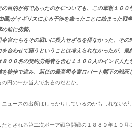
その目的が何であったのかについても、この軍報１００
由国)がイギリスによる干渉を嫌ったことに始まった戦
隊の前に劣勢。
司令官たちをその戦いに投入せざるを得なかった。その
力を合わせて闘うということは考えられなかったが、最
は８００名の契約労働者を含む１１００人のインド人た
離を徒歩で進み、新任の最高司令官ロバート閣下の戦死
右の円の中が当人であるのだとか。
。ニュースの出所はしっかりしているのかもしれないが
したとされる第二次ボーア戦争開戦の１８８９年１０月