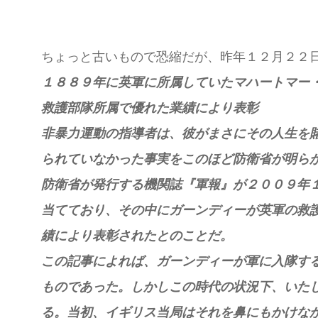
ちょっと古いもので恐縮だが、昨年１２月２２
１８８９年に英軍に所属していたマハートマー
救護部隊所属で優れた業績により表彰
非暴力運動の指導者は、彼がまさにその人生を
られていなかった事実をこのほど防衛省が明ら
防衛省が発行する機関誌『軍報』が２００９年
当てており、その中にガーンディーが英軍の救
績により表彰されたとのことだ。
この記事によれば、ガーンディーが軍に入隊す
ものであった。しかしこの時代の状況下、いた
る。当初、イギリス当局はそれを鼻にもかけな