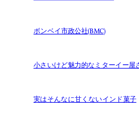
ボンベイ市政公社(BMC)
小さいけど魅力的なミターイー屋
実はそんなに甘くないインド菓子