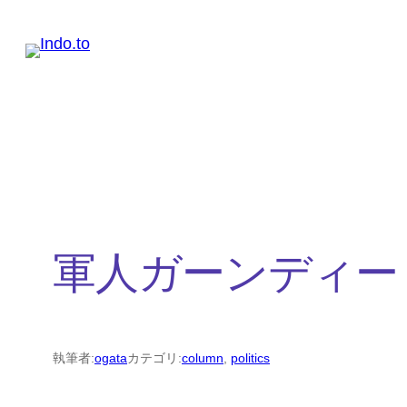
内
容
を
ス
キ
ッ
プ
軍人ガーンディー
執筆者:
ogata
カテゴリ:
column
, 
politics