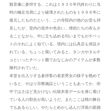
観音像に参拝する。これは１９３０年代終わりに当
時の極左当局により破壊されたものを１９９６年に
復元したものだという。この寺院内の他のお堂も拝
見したが、堂内の造作や色合い、僧侶たちの衣もさ
ることながら、中に立ち込める匂いまでもがチベッ
トのそれによく似ている。境内には仏具店も併設さ
れている。ちょっと覗いてみると、タンカやタルチ
ョといったチベット圏でおなじみのアイテムが多数
陳列されていた。
本堂を出入りする参拝客の老若男女の様子を眺めて
いると、やはり宗教施設ということもあってか、街
中ではさほど見かけない伝統衣装デールを身に着け
ている人の割合が高いようだ。またここは晴の舞台
でもあるらしい。やたらとめかし込んだ洋装の新婚