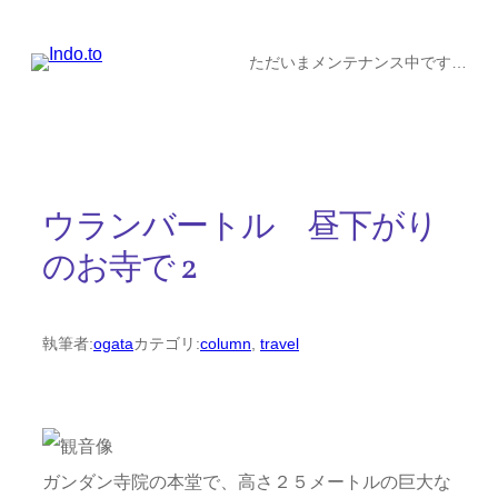
内
容
ただいまメンテナンス中です…
を
ス
キ
ッ
ウランバートル 昼下がり
プ
のお寺で 2
執筆者:
ogata
カテゴリ:
column
, 
travel
ガンダン寺院の本堂で、高さ２５メートルの巨大な