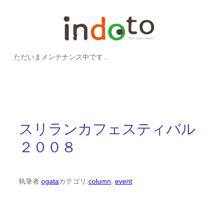
内
容
を
ただいまメンテナンス中です…
ス
キ
ッ
プ
スリランカフェスティバル
２００８
執筆者:
ogata
カテゴリ:
column
, 
event