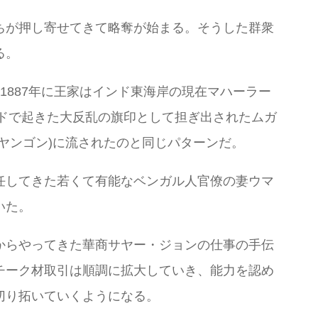
ちが押し寄せてきて略奪が始まる。そうした群衆
る。
887年に王家はインド東海岸の現在マハーラー
ンドで起きた大反乱の旗印として担ぎ出されたムガ
ヤンゴン)に流されたのと同じパターンだ。
任してきた若くて有能なベンガル人官僚の妻ウマ
いた。
からやってきた華商サヤー・ジョンの仕事の手伝
チーク材取引は順調に拡大していき、能力を認め
切り拓いていくようになる。