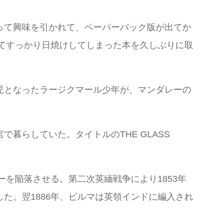
って興味を引かれて、ペーパーバック版が出てか
いてすっかり日焼けしてしまった本を久しぶりに取
児となったラージクマール少年が、マンダレーの
暮らしていた。タイトルのTHE GLASS
を陥落させる。第二次英緬戦争により1853年
た。翌1886年、ビルマは英領インドに編入され