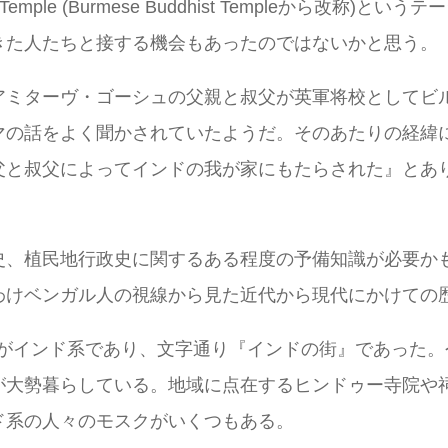
 Temple (Burmese Buddhist Templeから
きた人たちと接する機会もあったのではないかと思う。
アミターヴ・ゴーシュの父親と叔父が英軍将校としてビ
マの話をよく聞かされていたようだ。そのあたりの経緯
父と叔父によってインドの我が家にもたらされた』とあ
史、植民地行政史に関するある程度の予備知識が必要か
わけベンガル人の視線から見た近代から現代にかけての
がインド系であり、文字通り『インドの街』であった。今
が大勢暮らしている。地域に点在するヒンドゥー寺院や
ド系の人々のモスクがいくつもある。