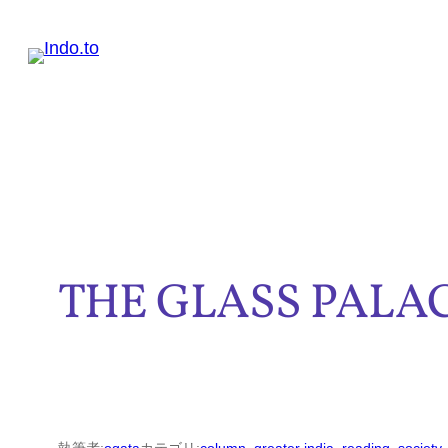
内
容
を
ス
キ
ッ
プ
THE GLASS PALA