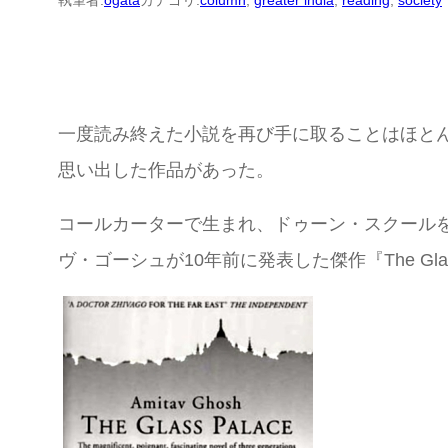
執筆者:
ogata
カテゴリ:
column
, 
greater india
, 
reading
, 
society
一度読み終えた小説を再び手に取ることはほと
思い出した作品があった。
コールカーターで生まれ、ドゥーン・スクール
ヴ・ゴーシュが10年前に発表した傑作『The Glas