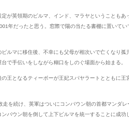
設定が英領期のビルマ、インド、マラヤということもあ
001年だったと思う。窓際で陽の当たる書棚に置いて
のビルマに移住後、不幸にも父母が相次いで亡くなり孤
屋台で手伝いをしながら糊口をしのぐ場面から始まる。
の王となるティーボーが王妃スパヤラートとともに王宮で
は敗走を続け、英軍はついにコンバウン朝の首都マンダレー
ンバウン朝を倒して上下ビルマを統一することに成功し