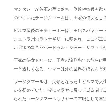
マンダレーが英軍の手に落ち、側近や衛兵も散
の中にいたラージクマールは、王家の侍女とし
ビルマ最後の王ティーボーは、王妃スパヤラート
シュトラ州のラトナギリーに移され、ここが王自
ル最後の皇帝バハードゥル・シャー・ザファルが
王家の侍女ドリーは、王家の流刑先でも彼らに
ーと親しくなる。ウマーは外の世界をほとんど
ラージクマールは、英領となった上ビルマで人
いを初めていた。後にマラヤに戻ってゴム園で
られたラージクマールはサヤーの右腕として重