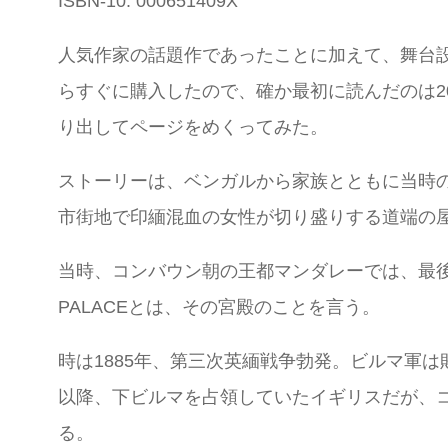
ISBN-10: 000651409X
人気作家の話題作であったことに加えて、舞台
らすぐに購入したので、確か最初に読んだのは2
り出してページをめくってみた。
ストーリーは、ベンガルから家族とともに当時
市街地で印緬混血の女性が切り盛りする道端の
当時、コンバウン朝の王都マンダレーでは、最後
PALACEとは、その宮殿のことを言う。
時は1885年、第三次英緬戦争勃発。ビルマ軍
以降、下ビルマを占領していたイギリスだが、コ
る。