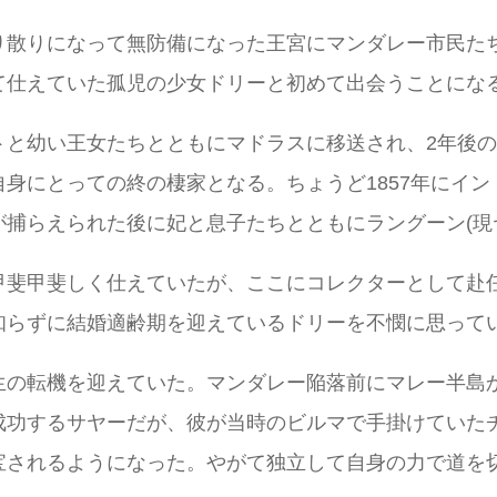
り散りになって無防備になった王宮にマンダレー市民た
て仕えていた孤児の少女ドリーと初めて出会うことにな
と幼い王女たちとともにマドラスに移送され、2年後の1
身にとっての終の棲家となる。ちょうど1857年にイ
捕らえられた後に妃と息子たちとともにラングーン(現
甲斐甲斐しく仕えていたが、ここにコレクターとして赴
知らずに結婚適齢期を迎えているドリーを不憫に思って
生の転機を迎えていた。マンダレー陥落前にマレー半島
成功するサヤーだが、彼が当時のビルマで手掛けていた
宝されるようになった。やがて独立して自身の力で道を