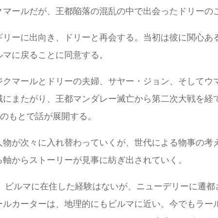
クマールだが、王都陥落の混乱の中で出会ったドリーの
ギリーに出向き、ドリーと再会する。当初は彼に関心あ
ルマに戻ることに同意する。
ジクマールとドリーの夫婦、サヤー・ジョン、そしてウ
域にまたがり、王都マンダレー滅亡から第二次大戦を経
空のもとで話が展開する。
人物が次々に入れ替わっていくが、世代による物事の考
る軸からストーリーが見事に紡ぎ出されていく。
は、ビルマに在住した経験はないが、ニューデリーに遷都さ
ターは、地理的にもビルマに近い。今でもラール・バーザール東