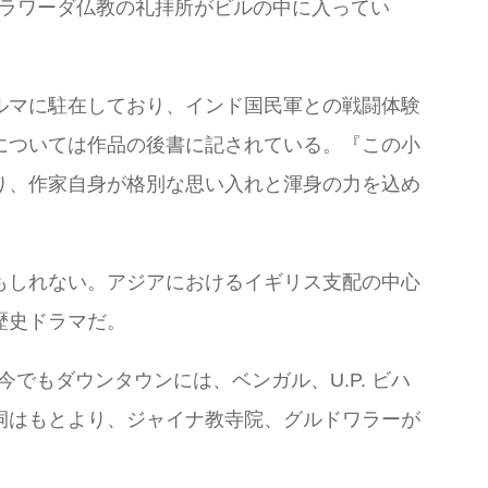
改称)というテーラワーダ仏教の礼拝所がビルの中に入ってい
ルマに駐在しており、インド国民軍との戦闘体験
については作品の後書に記されている。『この小
り、作家自身が格別な思い入れと渾身の力を込め
もしれない。アジアにおけるイギリス支配の中心
歴史ドラマだ。
でもダウンタウンには、ベンガル、U.P. ビハ
祠はもとより、ジャイナ教寺院、グルドワラーが