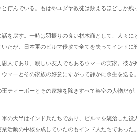
りと佇んでいる。もはやユダヤ教徒は数えるほどしか残
に話を戻す。一時は羽振りの良い材木商として、人々に
ていたが、日本軍のビルマ侵攻で全てを失ってインドに
た恩人であり、親しい友人でもあるウマーの実家。彼が死
、ウマーとその家族の好意にすがって静かに余生を送る
の王ティーボーとその家族を除きすべて架空の人物だが
、軍の大半はインド兵たちであり、ビルマを統治した役
商業活動の中核を成していたのもインド人たちであった