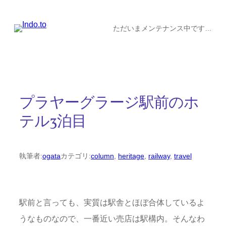
内
容
ただいまメンテナンス中です…
を
ス
キ
ッ
プラヤーグラージ駅前のホ
プ
テル3泊目
執筆者:
ogata
カテゴリ:
column
, 
heritage
, 
railway
, 
travel
駅前と言っても、実質は駅舎とほぼ合体しているよ
うなものなので、一番近い売店は駅構内。そんなわ