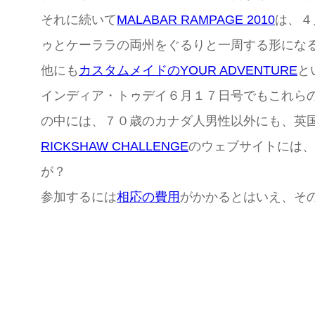
それに続いて
MALABAR RAMPAGE 2010
は、４
ゥとケーララの両州をぐるりと一周する形にな
他にも
カスタムメイドのYOUR ADVENTURE
と
インディア・トゥデイ６月１７日号でもこれら
の中には、７０歳のカナダ人男性以外にも、英
RICKSHAW CHALLENGE
のウェブサイトには、
が？
参加するには
相応の費用
がかかるとはいえ、そ