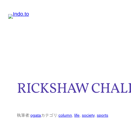
内
容
を
ス
キ
ッ
プ
RICKSHAW CHAL
執筆者:
ogata
カテゴリ:
column
, 
life
, 
society
, 
sports