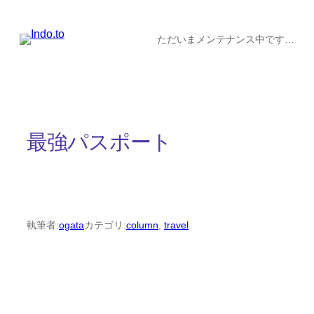
内
容
ただいまメンテナンス中です…
を
ス
キ
ッ
最強パスポート
プ
執筆者:
ogata
カテゴリ:
column
, 
travel