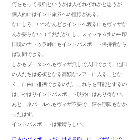
何をもって最強というかは人それぞれかと思うが、
個人的にはインド旅券への憧憬がある。
なにしろ、いつなんどきインドへ渡るにもヴィザな
んか要らない（当然だが）し、スィッキム州の中印
国境のナトゥラ峠にもインドパスポート保持者なら
ば訪問できる。
しかもブータンへもヴィザ無しで入国できて、他国
の人たちは必須となる高額なツアーに入ることな
く、自由に徘徊できるのだ。これらを可能とするの
は、やはりインドパスポート以外にはあり得ない。
あと、ネパールへもヴィザ不要で、滞在期限もなか
ったはず。
インドパスポートは素晴らしい。
日本のパスポートが「世界最強」に ビザなしで