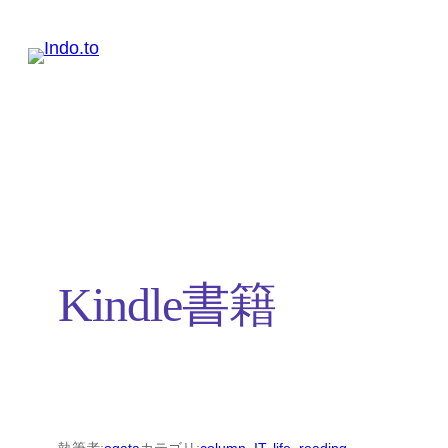
内
容
を
ス
キ
ッ
プ
Kindle書籍