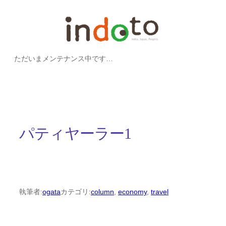
内
容
を
ただいまメンテナンス中です…
ス
キ
ッ
プ
パティヤーラー1
執筆者:
ogata
カテゴリ:
column
, 
economy
, 
travel