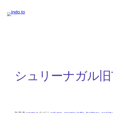
内
容
を
ス
キ
ッ
プ
シュリーナガル旧