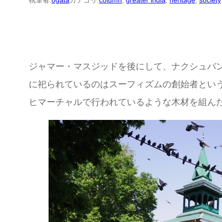
執筆者:
ogata
カテゴリ:
column
, 
greater india
, 
heritage
, 
society
ジャマー・マスジッドを後にして、ナクシュバンド・
に祀られているのはスーフィズムの創始者とい
ヒマーチャルで行われているような木材を組ん