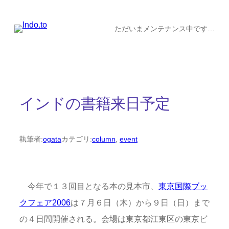
内
容
ただいまメンテナンス中です…
を
ス
キ
ッ
インドの書籍来日予定
プ
執筆者:
ogata
カテゴリ:
column
, 
event
今年で１３回目となる本の見本市、
東京国際ブッ
クフェア2006
は７月６日（木）から９日（日）まで
の４日間開催される。会場は東京都江東区の東京ビ