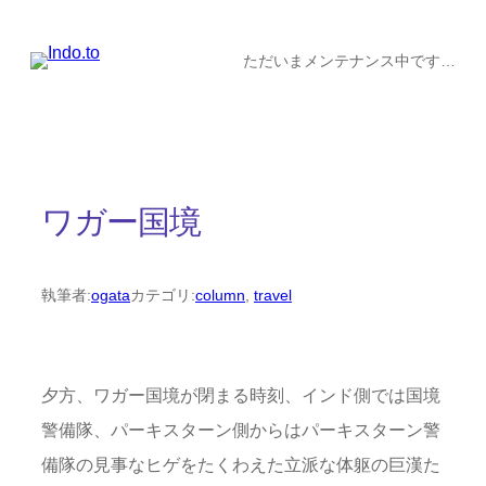
内
容
ただいまメンテナンス中です…
を
ス
キ
ッ
ワガー国境
プ
執筆者:
ogata
カテゴリ:
column
, 
travel
夕方、ワガー国境が閉まる時刻、インド側では国境
警備隊、パーキスターン側からはパーキスターン警
備隊の見事なヒゲをたくわえた立派な体躯の巨漢た