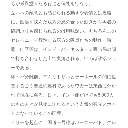
ちが威風堂々たる行進と儀礼を行なう。
互いへの敵意とも感じられる動きや表情とは裏腹
に、国境を挟んだ双方の息の合った動きから両者の
協調ぶりも感じられるのは興味深い。もちろんこの
セレモニーで行進する双方の隊員たちの動作、時
間、内容等は、インド・パーキスターン両当局の間
で打ち合わせした上で実施される、いわば政治ショ
ーである。
印・パ分離前、アムリトサルとラーホールの間に位
置するごく普通の農村であったワガーは東西に分か
れて現在に至る。日々、インド側だけでも8,000人
のもの人々が見物に訪れるという人気の観光スポッ
トになっているこの国境。
デリーを起点に、国道一号線はパーニーパト、クル