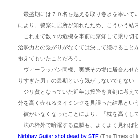
最盛期には７０名を越える取り巻きを率いてい
により、警察に居所が知れたため、こういう結
これまで数々の危機を事前に察知して乗り切る
治勢力との繋がりがなくては決して続けること
抱えてもいたことだろう。
ヴィーラッパン同様、実際その場に居合わせた
りすぎた男」の最期という気がしないでもない
ジリ貧となっていた近年は投降を真剣に考えてお
分を高く売れるタイミングを見誤った結果とい
彼がいなくなったことにより、「枕を高くして
法の枠外で暗躍する盗賊も、よくよく見れば社
Nirbhay Gujjar shot dead by STF
(The Times of I