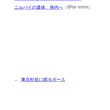
ニルバイの遺体、身内へ
（दैनिक जागरण）
←
東京杉並に眠るボース