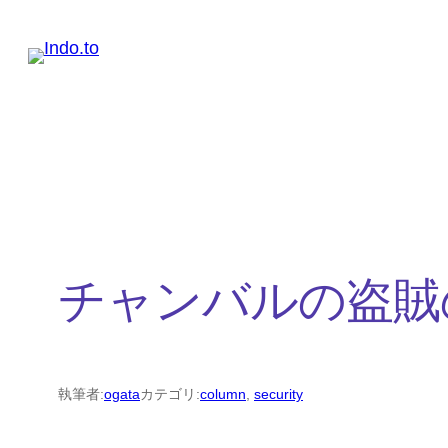
内
容
を
ス
キ
ッ
プ
チャンバルの盗賊
執筆者:
ogata
カテゴリ:
column
, 
security