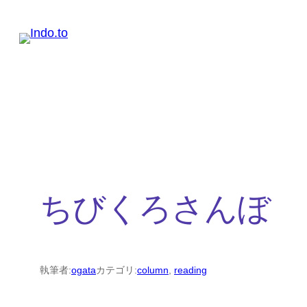
内
容
を
ス
キ
ッ
プ
ちびくろさんぼ
執筆者:
ogata
カテゴリ:
column
, 
reading