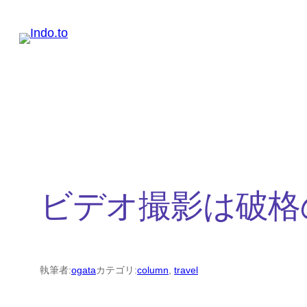
内
容
を
ス
キ
ッ
プ
ビデオ撮影は破格
執筆者:
ogata
カテゴリ:
column
, 
travel