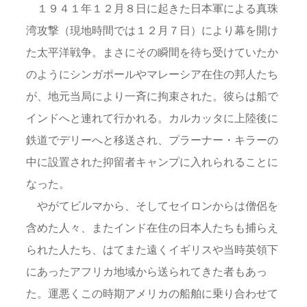
１９４１年１２月８日に起きた日本軍による真珠
湾攻撃（現地時間では１２月７日）により幕を開け
た太平洋戦争。まさにその瞬間を待ち受けていたか
のようにシンガポールやマレーシア在住の邦人たち
が、地元当局により一斉に拘束された。彼らは船で
インドへと連れて行かれる。カルカッタに上陸後に
鉄道でデリーへと移送され、プラーナー・キラーの
中に設置された抑留者キャンプに入れられることに
なった。
やがてビルマから、そしてセイロンからは僧侶を
含めた人々、またインド在住の日本人たちも捕らえ
られた人たち、はてまた遠くイギリスや当時英領下
にあったアフリカ地域から送られてきた者もあっ
た。運悪くこの時期アメリカの船舶に乗り合わせて