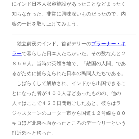
にインド日本人収容施設があったことなどまったく
知らなかった。非常に興味深いものだったので、内
容の一部を取り上げてみよう。
—————————————————————————
独立前夜のインド、首都デリーの
プラーナー・キ
ラー
で暮らした日本人たちがいた。その数なんと２
８５９人。当時の英領各地で、「敵国の人間」であ
るがために捕らえられた日本の民間人たちである。
しばらくして解放され、インドから出国できるこ
とになった者が４００人ほどあったものの、他の
人々はここで４２５日間過ごしたあと、彼らはラー
ジャスターンのコーター市から国道１２号線を８０
キロほど北東へ向かったところのデーウリーという
町近郊へと移った。