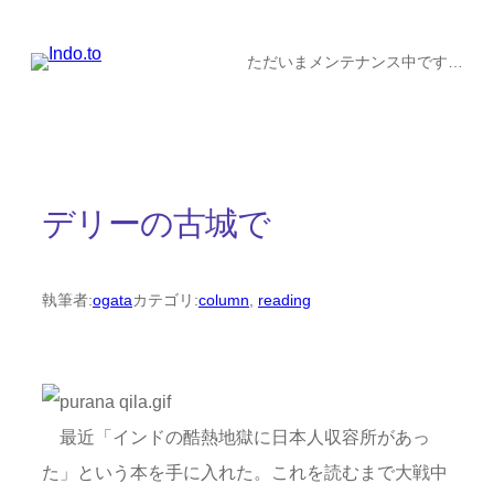
内
容
ただいまメンテナンス中です…
を
ス
キ
ッ
デリーの古城で
プ
執筆者:
ogata
カテゴリ:
column
, 
reading
最近「インドの酷熱地獄に日本人収容所があっ
た」という本を手に入れた。これを読むまで大戦中