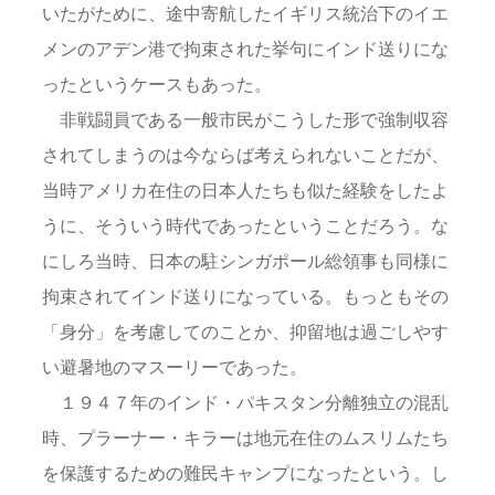
いたがために、途中寄航したイギリス統治下のイエ
メンのアデン港で拘束された挙句にインド送りにな
ったというケースもあった。
非戦闘員である一般市民がこうした形で強制収容
されてしまうのは今ならば考えられないことだが、
当時アメリカ在住の日本人たちも似た経験をしたよ
うに、そういう時代であったということだろう。な
にしろ当時、日本の駐シンガポール総領事も同様に
拘束されてインド送りになっている。もっともその
「身分」を考慮してのことか、抑留地は過ごしやす
い避暑地のマスーリーであった。
１９４７年のインド・パキスタン分離独立の混乱
時、プラーナー・キラーは地元在住のムスリムたち
を保護するための難民キャンプになったという。し