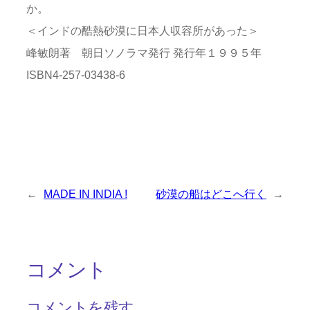
か。
＜インドの酷熱砂漠に日本人収容所があった＞
峰敏朗著 朝日ソノラマ発行 発行年１９９５年
ISBN4-257-03438-6
←
MADE IN INDIA !
砂漠の船はどこへ行く
→
コメント
コメントを残す