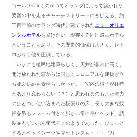
ゴール( Galle ) のかつてオランダによって築かれた
要塞の中を走るチャーチストリートにそびえる、約
三百年前のオランダ時代に建てられた
ニューオリエ
ンタルホテル
を挙げたい。現存する同国最古ホテル
ということもあり、その歴史的価値は大きく、レト
ロぶりも他を圧倒している。
いかにも植民地建築らしく、天井が非常に高く、
開け放たれた窓からは同じくコロニアルな建物が立
ち並ぶ眺めも素晴らしかった。 室内の様子が往時
とあまり変わらない（？）と思われるのもまた魅力
のひとつ。使い込まれた板張りの床、長く大きな蚊
帳を吊るフレーム付きで脚が非常に長いベッド、調
度品もずいぶん年代モノのようであった。ひょっと
するとベッドシーツやマットレスも・・・（?）