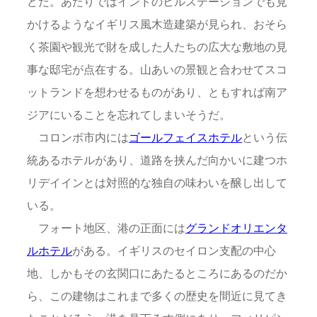
どだ。あたりではインドのヒルステーションでも見
かけるようなイギリス風木造建築が見られ、おそら
く茶園や観光で財を成した人たちの広大な敷地の見
事な邸宅が点在する。山あいの景観と合わせてスコ
ットランドを想わせるものがあり、ともすれば南ア
ジアにいることを忘れてしまいそうだ。
コロンボ市内には
ゴールフェイスホテル
という伝
統あるホテルがあり、道路を挟んだ向かいに建つホ
リデイインとは対照的な独自の味わいを醸し出して
いる。
フォート地区、港の正面には
グランドオリエンタ
ルホテル
がある。イギリスのセイロン支配の中心
地、しかもその玄関口にあたるところにあるのだか
ら、この建物はこれまで多くの歴史を間近に見てき