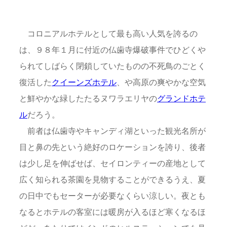
コロニアルホテルとして最も高い人気を誇るの
は、９８年１月に付近の仏歯寺爆破事件でひどくや
られてしばらく閉鎖していたものの不死鳥のごとく
復活した
クイーンズホテル
、や高原の爽やかな空気
と鮮やかな緑したたるヌワラエリヤの
グランドホテ
ル
だろう。
前者は仏歯寺やキャンディ湖といった観光名所が
目と鼻の先という絶好のロケーションを誇り、後者
は少し足を伸ばせば、セイロンティーの産地として
広く知られる茶園を見物することができるうえ、夏
の日中でもセーターが必要なくらい涼しい。夜とも
なるとホテルの客室には暖房が入るほど寒くなるほ