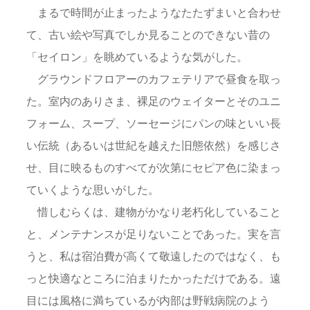
まるで時間が止まったようなたたずまいと合わせ
て、古い絵や写真でしか見ることのできない昔の
「セイロン」を眺めているような気がした。
グラウンドフロアーのカフェテリアで昼食を取っ
た。室内のありさま、裸足のウェイターとそのユニ
フォーム、スープ、ソーセージにパンの味といい長
い伝統（あるいは世紀を越えた旧態依然）を感じさ
せ、目に映るものすべてが次第にセピア色に染まっ
ていくような思いがした。
惜しむらくは、建物がかなり老朽化していること
と、メンテナンスが足りないことであった。実を言
うと、私は宿泊費が高くて敬遠したのではなく、も
っと快適なところに泊まりたかっただけである。遠
目には風格に満ちているが内部は野戦病院のよう