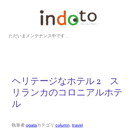
内
容
を
ただいまメンテナンス中です…
ス
キ
ッ
プ
ヘリテージなホテル 2 ス
リランカのコロニアルホテ
ル
執筆者:
ogata
カテゴリ:
column
, 
travel