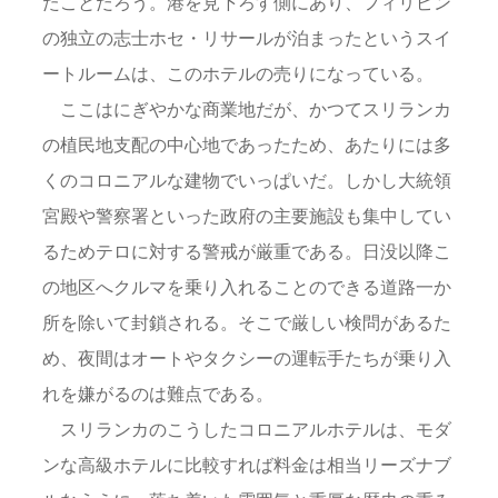
たことだろう。港を見下ろす側にあり、フィリピン
の独立の志士ホセ・リサールが泊まったというスイ
ートルームは、このホテルの売りになっている。
ここはにぎやかな商業地だが、かつてスリランカ
の植民地支配の中心地であったため、あたりには多
くのコロニアルな建物でいっぱいだ。しかし大統領
宮殿や警察署といった政府の主要施設も集中してい
るためテロに対する警戒が厳重である。日没以降こ
の地区へクルマを乗り入れることのできる道路一か
所を除いて封鎖される。そこで厳しい検問があるた
め、夜間はオートやタクシーの運転手たちが乗り入
れを嫌がるのは難点である。
スリランカのこうしたコロニアルホテルは、モダ
ンな高級ホテルに比較すれば料金は相当リーズナブ