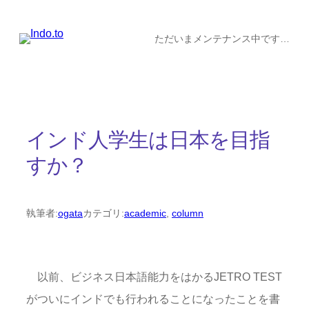
内
容
ただいまメンテナンス中です…
を
ス
キ
ッ
インド人学生は日本を目指
プ
すか？
執筆者:
ogata
カテゴリ:
academic
, 
column
以前、ビジネス日本語能力をはかるJETRO TEST
がついにインドでも行われることになったことを書