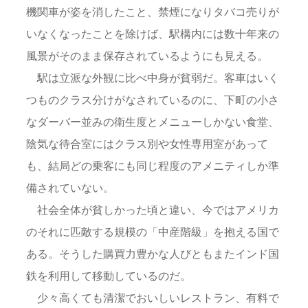
機関車が姿を消したこと、禁煙になりタバコ売りが
いなくなったことを除けば、駅構内には数十年来の
風景がそのまま保存されているようにも見える。
駅は立派な外観に比べ中身が貧弱だ。客車はいく
つものクラス分けがなされているのに、下町の小さ
なダーバー並みの衛生度とメニューしかない食堂、
陰気な待合室にはクラス別や女性専用室があって
も、結局どの乗客にも同じ程度のアメニティしか準
備されていない。
社会全体が貧しかった頃と違い、今ではアメリカ
のそれに匹敵する規模の「中産階級」を抱える国で
ある。そうした購買力豊かな人びともまたインド国
鉄を利用して移動しているのだ。
少々高くても清潔でおいしいレストラン、有料で