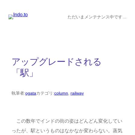
内
容
ただいまメンテナンス中です…
を
ス
キ
ッ
アップグレードされる
プ
「駅」
執筆者:
ogata
カテゴリ:
column
, 
railway
この数年でインドの街の姿はどんどん変化してい
ったが、駅というものはなかなか変わらない。蒸気