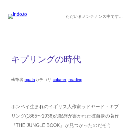
内
容
ただいまメンテナンス中です…
を
ス
キ
ッ
キプリングの時代
プ
執筆者:
ogata
カテゴリ:
column
, 
reading
ボンベイ生まれのイギリス人作家ラドヤード・キプ
リング(1865〜1936)の献辞が書かれた彼自身の著作
『THE JUNGLE BOOK』が見つかったのだそう