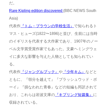
だ。
Rare Kipling edition discovered
(BBC NEWS South
Asia)
代表作
『トム・ブラウンの学校生活』
で知られるト
マス・ヒューズ(1822〜1896)と並び、生前には当時
のイギリスを代表する大作家であり、1907年のノー
ベル文学賞受賞作家でもあった。文豪ヘミングウェ
イに多大な影響を与えた人物としても知られてい
る。
代表作
『ジャングルブック』
や
『少年キム』
などと
ともに、『領分を越えて』『ブラッシュウッド・ボ
ーイ』『損なわれた青春』などの短編も邦訳されて
おり、これらは岩波文庫の
『キプリング短篇集』
に
収録されている。