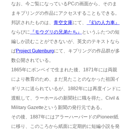
なお、今ご覧になっているPCの画面から、そのま
まキプリングの作品にアクセスすることもできる。
邦訳されたものは、
青空文庫
にて、
『幻の人力車』
ならびに
『モウグリの兄弟たち』
というふたつの短
編しか読むことができないが、英文のテキストなら
ば
Project Gutenburg
にて、キプリングの作品群が多
数公開されている。
1865年にボンベイで生まれた後、1871年には両親
により教育のため、まだ見たことのなかった祖国イ
ギリスに送られているが、1882年には再度インドに
渡航して、ラーホールの新聞社に職を得た。Civil &
Military Gazetteという新聞の発行元である。
その後、1887年にはアラーハーバードのPioneer紙
に移り、このころから紙面に定期的に短編小説を発