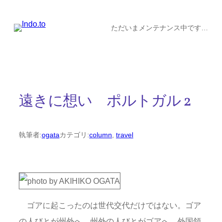
内
容
ただいまメンテナンス中です…
を
ス
キ
ッ
遠きに想い ポルトガル 2
プ
執筆者:
ogata
カテゴリ:
column
, 
travel
ゴアに起こったのは世代交代だけではない。ゴア
の人びとが州外へ、州外の人びとがゴアへ。外国領