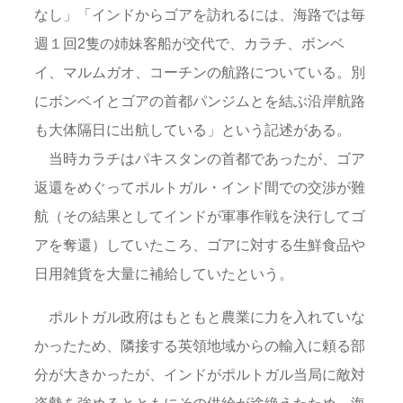
なし」「インドからゴアを訪れるには、海路では毎
週１回2隻の姉妹客船が交代で、カラチ、ボンベ
イ、マルムガオ、コーチンの航路についている。別
にボンベイとゴアの首都パンジムとを結ぶ沿岸航路
も大体隔日に出航している」という記述がある。
当時カラチはパキスタンの首都であったが、ゴア
返還をめぐってポルトガル・インド間での交渉が難
航（その結果としてインドが軍事作戦を決行してゴ
アを奪還）していたころ、ゴアに対する生鮮食品や
日用雑貨を大量に補給していたという。
ポルトガル政府はもともと農業に力を入れていな
かったため、隣接する英領地域からの輸入に頼る部
分が大きかったが、インドがポルトガル当局に敵対
姿勢を強めるとともにその供給が途絶えたため、海