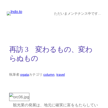
内
容
ただいまメンテナンス中です…
を
ス
キ
ッ
再訪 3 変わるもの、変わ
プ
らぬもの
執筆者:
ogata
カテゴリ:
column
, 
travel
観光業の発展は、地元に確実に富をもたらしてい