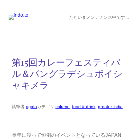
内
容
ただいまメンテナンス中です…
を
ス
キ
ッ
第15回カレーフェスティバ
プ
ル＆バングラデシュボイシ
ャキメラ
執筆者:
ogata
カテゴリ:
column
, 
food & drink
, 
greater india
長年に渡って恒例のイベントとなっているJAPAN