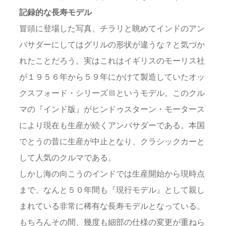
記録的な長寿モデル
冒頭に登場した写真、チラリと眺めてインドのアン
バサダーにしてはグリルの形状が違うな？と気づか
れたことだろう。実はこれはイギリスのモーリス社
が１９５６年から５９年にかけて製造していたオッ
クスフォード・シリーズⅢというモデル。このクル
マの『インド版』がヒンドゥスターン・モータース
により現在も生産が続くアンバサダーである。本国
でとうの昔に生産が中止となり、クラシックカーと
して人気のクルマである。
しかし海の向こうのインドでは生産開始から現時点
まで、なんと５０年間も『現行モデル』として親し
まれている非常に稀有な長寿モデルとなっている。
もちろんその間、幾度も細部の仕様の変更が重ねら