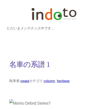
内
容
を
ただいまメンテナンス中です…
ス
キ
ッ
プ
名車の系譜 1
執筆者:
ogata
カテゴリ:
column
, 
heritage