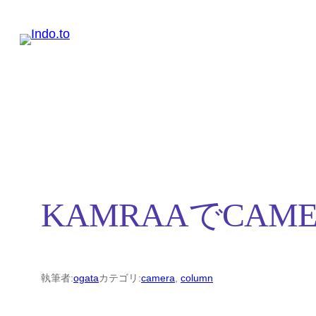
内
容
を
ス
キ
ッ
プ
KAMRAAでCAME
執筆者:
ogata
カテゴリ:
camera
, 
column