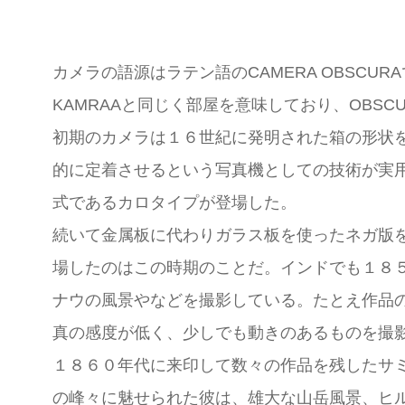
カメラの語源はラテン語のCAMERA OBSCU
KAMRAAと同じく部屋を意味しており、OBS
初期のカメラは１６世紀に発明された箱の形状
的に定着させるという写真機としての技術が実
式であるカロタイプが登場した。
続いて金属板に代わりガラス板を使ったネガ版
場したのはこの時期のことだ。インドでも１８
ナウの風景やなどを撮影している。たとえ作品
真の感度が低く、少しでも動きのあるものを撮
１８６０年代に来印して数々の作品を残したサ
の峰々に魅せられた彼は、雄大な山岳風景、ヒ