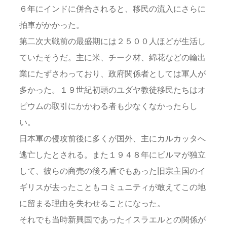
６年にインドに併合されると、移民の流入にさらに
拍車がかかった。
第二次大戦前の最盛期には２５００人ほどが生活し
ていたそうだ。主に米、チーク材、綿花などの輸出
業にたずさわっており、政府関係者としては軍人が
多かった。１９世紀初頭のユダヤ教徒移民たちはオ
ピウムの取引にかかわる者も少なくなかったらし
い。
日本軍の侵攻前後に多くが国外、主にカルカッタへ
逃亡したとされる。また１９４８年にビルマが独立
して、彼らの商売の後ろ盾でもあった旧宗主国のイ
ギリスが去ったこともコミュニティが敢えてこの地
に留まる理由を失わせることになった。
それでも当時新興国であったイスラエルとの関係が