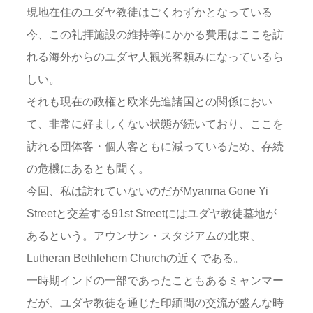
現地在住のユダヤ教徒はごくわずかとなっている
今、この礼拝施設の維持等にかかる費用はここを訪
れる海外からのユダヤ人観光客頼みになっているら
しい。
それも現在の政権と欧米先進諸国との関係におい
て、非常に好ましくない状態が続いており、ここを
訪れる団体客・個人客ともに減っているため、存続
の危機にあるとも聞く。
今回、私は訪れていないのだがMyanma Gone Yi
Streetと交差する91st Streetにはユダヤ教徒墓地が
あるという。アウンサン・スタジアムの北東、
Lutheran Bethlehem Churchの近くである。
一時期インドの一部であったこともあるミャンマー
だが、ユダヤ教徒を通じた印緬間の交流が盛んな時