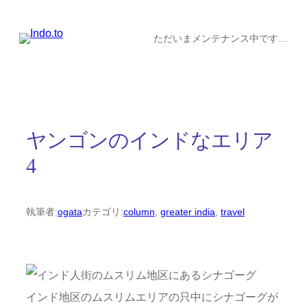
内
容
ただいまメンテナンス中です…
を
ス
キ
ッ
ヤンゴンのインドなエリア
プ
4
執筆者:
ogata
カテゴリ:
column
, 
greater india
, 
travel
インド地区のムスリムエリアの只中にシナゴーグが