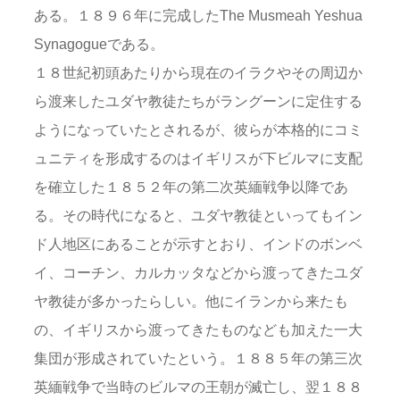
ある。１８９６年に完成したThe Musmeah Yeshua
Synagogueである。
１８世紀初頭あたりから現在のイラクやその周辺か
ら渡来したユダヤ教徒たちがラングーンに定住する
ようになっていたとされるが、彼らが本格的にコミ
ュニティを形成するのはイギリスが下ビルマに支配
を確立した１８５２年の第二次英緬戦争以降であ
る。その時代になると、ユダヤ教徒といってもイン
ド人地区にあることが示すとおり、インドのボンベ
イ、コーチン、カルカッタなどから渡ってきたユダ
ヤ教徒が多かったらしい。他にイランから来たも
の、イギリスから渡ってきたものなども加えた一大
集団が形成されていたという。１８８５年の第三次
英緬戦争で当時のビルマの王朝が滅亡し、翌１８８