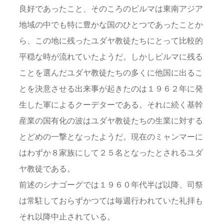
良好であったこと、そのころのビルマは東南アジア
地域の中でも特に豊かな国のひとつであったことか
ら、この地に残ったユダヤ教徒たちにとって比較的
平穏な時が流れていたようだ。しかしビルマに残る
ことを選んだユダヤ教徒たちの多くに他国に出るこ
とを決意させる出来事が起きたのは１９６２年に発
生した軍によるクーデターである。それに続く基幹
産業の国有化の波はユダヤ教徒たちの生業に対する
とどめの一撃となったようだ。現在のミャンマーに
はわずか８家族にして２５名となったとされるユダ
ヤ教徒である。
前述のシナゴーグでは１９６０年代半ば以降、司祭
は常駐しておらずかつては毎週行われていた礼拝も
それ以降中止されている。