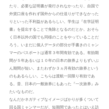
たり、必要な証明書が発行されなかったり、自国で
外貨口座を作れず国外からの仕送りができなかった
りといった不利益があるらしい。学生は『在学証明
書』を提出することで免除となるのだとか。おそら
く日本以外の国でも同様のことをやっていることだ
ろう。いまだに個人データの部分が手書きのミャン
マーのパスポートは通常３年間有効である。有効期
間が５年あるいは１０年の日本の旅券よりもずいぶ
ん期間が短い。またわずか３ヵ月有効の旅券という
のもあるらしい。こちらは渡航一回限り有効であ
る。昔、日本の一般旅券にもあった『一次旅券』み
たいなものだ。
なんだかネガティブなイメージばかりが多くついて
回る国ミャンマーだが、短期間であったとはいえ訪