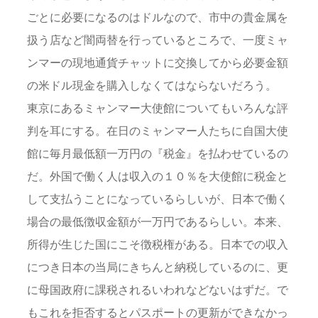
ごとに必要になるのはドルなので、市中の貴金属を
扱う店など闇両替を行っているところで、一度ミャ
ンマーの現地通貨チャットに交換してから必要金額
の米ドル現金を購入しなくてはならないだろう。
東京にあるミャンマー大使館についてもいろんな評
判を耳にする。在日のミャンマー人たちに自国大使
館に毎月最低額一万円の『税金』を払わせているの
だ。外国で働く人は収入の１０％を大使館に税金と
して支払うことになっているらしいが、日本で働く
場合の最低徴収金額が一万円であるらしい。本来、
所得が生じた国にこそ徴税権がある。日本での収入
につき日本の当局にきちんと納税しているのに、更
に母国政府に課税されるいわれなどないはずだ。で
もこれを拒否するとパスポートの更新ができなかっ