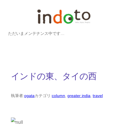
内
容
を
ただいまメンテナンス中です…
ス
キ
ッ
プ
インドの東、タイの西
執筆者:
ogata
カテゴリ:
column
, 
greater india
, 
travel