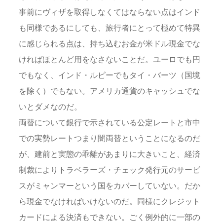
事前にヴィザを取得しなくてはならない点はインド
も同様であるにしても、旅行者にとって極めて特異
に感じられる点は、持ち込むお金が米ドル現金でな
ければほとんど用をなさないことだ。ユーロでも円
でもなく、インド・ルピーでもタイ・バーツ（国境
を除く）でもない。アメリカ通貨のキャッシュでな
いとダメなのだ。
両替について銀行で示されている公定レートと市中
での実勢レートつまり闇両替ということになるのだ
が、建前と実態の乖離があまりに大きいこと、経済
制裁によりトラベラーズ・チェック発行元のサービ
スがミャンマーという国をカバーしていない。だか
ら現金でなければいけないのだ。同様にクレジット
カードによる決済もできない。ごく例外的に一部の