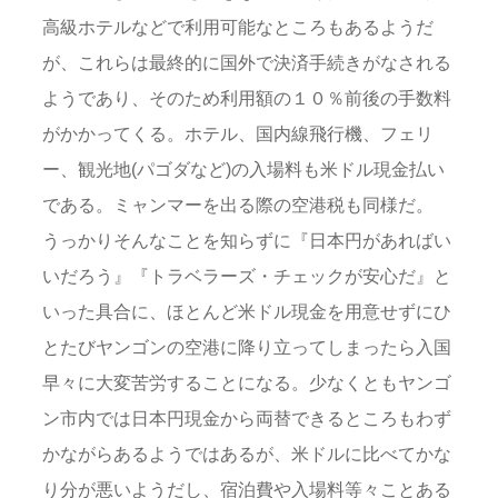
高級ホテルなどで利用可能なところもあるようだ
が、これらは最終的に国外で決済手続きがなされる
ようであり、そのため利用額の１０％前後の手数料
がかかってくる。ホテル、国内線飛行機、フェリ
ー、観光地(パゴダなど)の入場料も米ドル現金払い
である。ミャンマーを出る際の空港税も同様だ。
うっかりそんなことを知らずに『日本円があればい
いだろう』『トラベラーズ・チェックが安心だ』と
いった具合に、ほとんど米ドル現金を用意せずにひ
とたびヤンゴンの空港に降り立ってしまったら入国
早々に大変苦労することになる。少なくともヤンゴ
ン市内では日本円現金から両替できるところもわず
かながらあるようではあるが、米ドルに比べてかな
り分が悪いようだし、宿泊費や入場料等々ことある