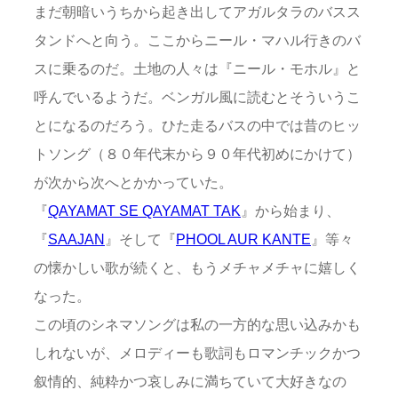
まだ朝暗いうちから起き出してアガルタラのバスス
タンドへと向う。ここからニール・マハル行きのバ
スに乗るのだ。土地の人々は『ニール・モホル』と
呼んでいるようだ。ベンガル風に読むとそういうこ
とになるのだろう。ひた走るバスの中では昔のヒッ
トソング（８０年代末から９０年代初めにかけて）
が次から次へとかかっていた。
『
QAYAMAT SE QAYAMAT TAK
』から始まり、
『
SAAJAN
』そして『
PHOOL AUR KANTE
』等々
の懐かしい歌が続くと、もうメチャメチャに嬉しく
なった。
この頃のシネマソングは私の一方的な思い込みかも
しれないが、メロディーも歌詞もロマンチックかつ
叙情的、純粋かつ哀しみに満ちていて大好きなの