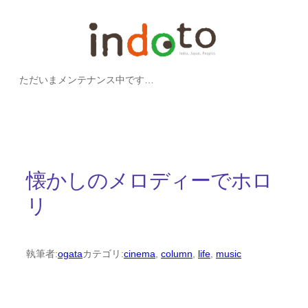
内
容
を
ただいまメンテナンス中です…
ス
キ
ッ
プ
懐かしのメロディーでホロ
リ
執筆者:
ogata
カテゴリ:
cinema
, 
column
, 
life
, 
music