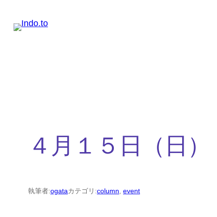
内
容
を
ス
キ
ッ
プ
４月１５日（日）
執筆者:
ogata
カテゴリ:
column
, 
event