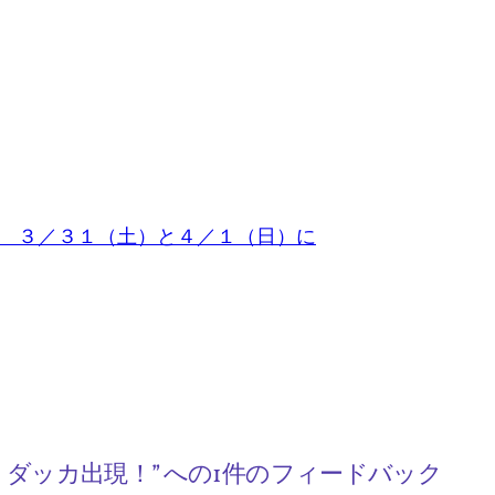
 ３／３１（土）と４／１（日）に
ダッカ出現！” への1件のフィードバック