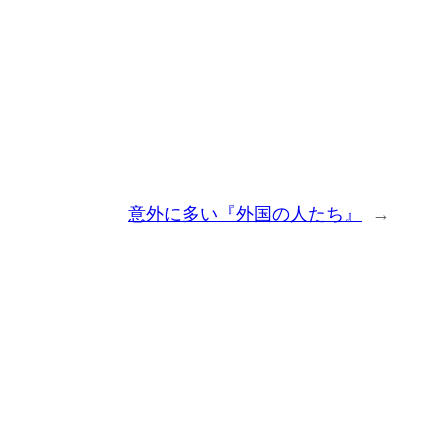
意外に多い『外国の人たち』
→