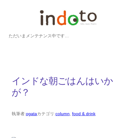
内
容
を
ただいまメンテナンス中です…
ス
キ
ッ
プ
インドな朝ごはんはいか
が？
執筆者:
ogata
カテゴリ:
column
, 
food & drink