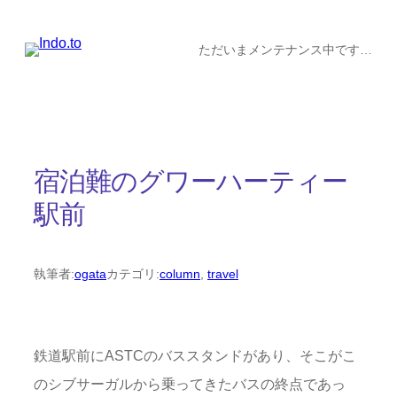
内
容
ただいまメンテナンス中です…
を
ス
キ
ッ
宿泊難のグワーハーティー
プ
駅前
執筆者:
ogata
カテゴリ:
column
, 
travel
鉄道駅前にASTCのバススタンドがあり、そこがこ
のシブサーガルから乗ってきたバスの終点であっ