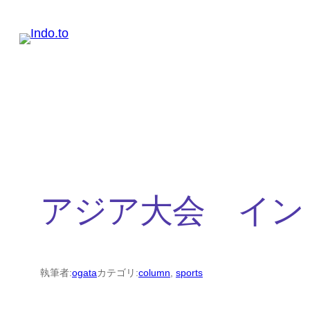
内
容
を
ス
キ
ッ
プ
アジア大会 イン
執筆者:
ogata
カテゴリ:
column
, 
sports