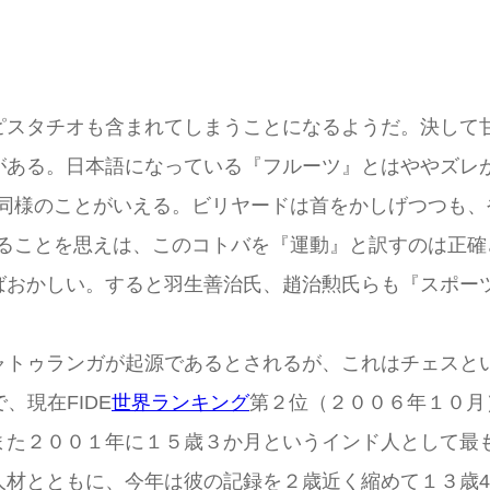
やピスタチオも含まれてしまうことになるようだ。決し
がある。日本語になっている『フルーツ』とはややズレ
も同様のことがいえる。ビリヤードは首をかしげつつも
れることを思えは、このコトバを『運動』と訳すのは正確さ
ばおかしい。すると羽生善治氏、趙治勲氏らも『スポー
トゥランガが起源であるとされるが、これはチェスと
で、現在FIDE
世界ランキング
第２位（２００６年１０月
また２００１年に１５歳３か月というインド人として最
人材とともに、今年は彼の記録を２歳近く縮めて１３歳