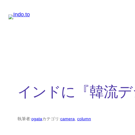
内
容
を
ス
キ
ッ
プ
インドに『韓流デ
執筆者:
ogata
カテゴリ:
camera
, 
column