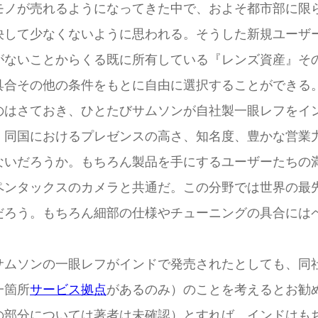
モノが売れるようになってきた中で、およそ都市部に限
決して少なくないように思われる。そうした新規ユーザ
がないことからくる既に所有している『レンズ資産』そ
具合その他の条件をもとに自由に選択することができる
はさておき、ひとたびサムソンが自社製一眼レフをイ
。同国におけるプレゼンスの高さ、知名度、豊かな営業
ないだろうか。もちろん製品を手にするユーザーたちの
ペンタックスのカメラと共通だ。この分野では世界の最
だろう。もちろん細部の仕様やチューニングの具合には
ムソンの一眼レフがインドで発売されたとしても、同
一箇所
サービス拠点
があるのみ）のことを考えるとお勧
の部分については著者は未確認）とすれば、インドはも