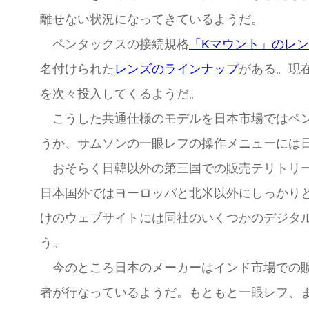
離せない状況になってきているようだ。
ペンタックスの接続規格
「Kマウント」のレ
名付けられた
レンズのラインナップ
がある。現
を次々投入してくるようだ。
こうした共通仕様のモデルを日本市場ではペン
うか、サムソンの一眼レフの操作メニューには
おそらく日韓以外の第三国での販売テリトリー
日本国外ではヨーロッパと北米以外にしっかり
けのウェブサイトには同社のいくつかのデジタ
う。
今のところ日本のメーカーはインド市場での販
者が行なっているようだ。もともと一眼レフ、