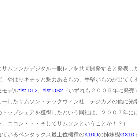
サムソンがデジタル一眼レフを共同開発すると発表し
ば、やはりキチッと魅力あるもの、手堅いものが出てく
及モデル
*ist DL2
、
*ist DS2
（いずれも２００５年に発売
ューしたサムソン・テックウィン社。デジカメの他に光
のトップシェアを獲得したという同社は、２００７年に
ン、ニコン・・・そしてサムソンということか！？）
ているペンタックス最上位機種の
K10D
の姉妹機
GX10