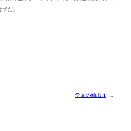
はずだ。
学園の輸出 1
→