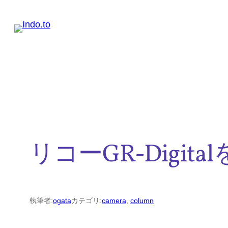
内
容
を
ス
キ
ッ
プ
リコーGR-Digit
執筆者:
ogata
カテゴリ:
camera
, 
column