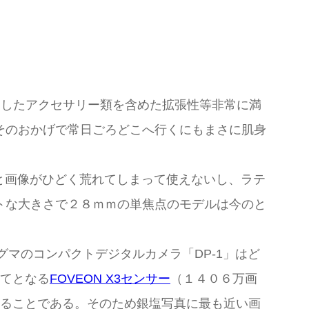
充実したアクセサリー類を含めた拡張性等非常に満
そのおかげで常日ごろどこへ行くにもまさに肌身
ると画像がひどく荒れてしまって使えないし、ラテ
トな大きさで２８ｍｍの単焦点のモデルは今のと
マのコンパクトデジタルカメラ「DP-1」はど
めてとなる
FOVEON X3センサー
（１４０６万画
きることである。そのため銀塩写真に最も近い画