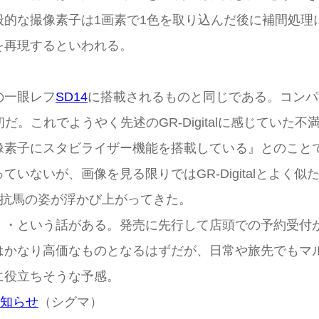
的な撮像素子は1画素で1色を取り込んだ後に補間処理によ
を再現するといわれる。
の一眼レフ
SD14
に搭載されるものと同じである。コンパ
だ。これでようやく先述のGR-Digitalに感じてい
撮像素子にスタビライザー機能を搭載している』とのこ
いないが、画像を見る限りではGR-Digitalとよく
lの対抗馬の姿が浮かび上がってきた。
・という話がある。発売に先行して店頭での予約受付
はかなり高価なものとなるはずだが、日常や旅先でもマ
に役立ちそうな予感。
お知らせ
（シグマ）