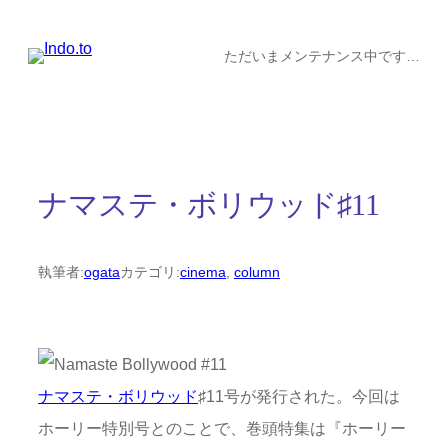
内
容
ただいまメンテナンス中です…
を
ス
キ
ッ
ナマステ・ボリウッド♯11
プ
執筆者:
ogata
カテゴリ:
cinema
, 
column
ナマステ・ボリウッド
♯11号が発行された。今回は
ホーリー特別号とのことで、巻頭特集は『ホーリー