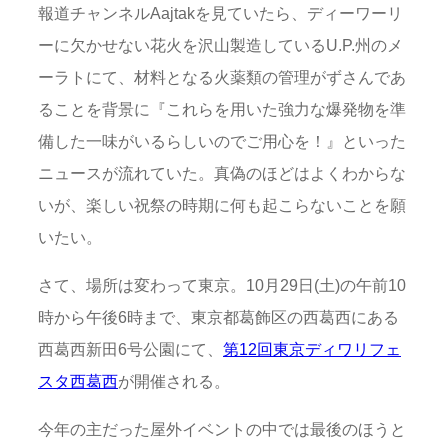
報道チャンネルAajtakを見ていたら、ディーワーリ
ーに欠かせない花火を沢山製造しているU.P.州のメ
ーラトにて、材料となる火薬類の管理がずさんであ
ることを背景に『これらを用いた強力な爆発物を準
備した一味がいるらしいのでご用心を！』といった
ニュースが流れていた。真偽のほどはよくわからな
いが、楽しい祝祭の時期に何も起こらないことを願
いたい。
さて、場所は変わって東京。10月29日(土)の午前10
時から午後6時まで、東京都葛飾区の西葛西にある
西葛西新田6号公園にて、
第12回東京ディワリフェ
スタ西葛西
が開催される。
今年の主だった屋外イベントの中では最後のほうと