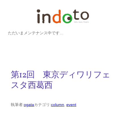
内
容
を
ただいまメンテナンス中です…
ス
キ
ッ
プ
第12回 東京ディワリフェ
スタ西葛西
執筆者:
ogata
カテゴリ:
column
, 
event