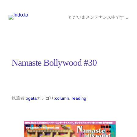
内
容
ただいまメンテナンス中です…
を
ス
キ
ッ
Namaste Bollywood #30
プ
執筆者:
ogata
カテゴリ:
column
, 
reading