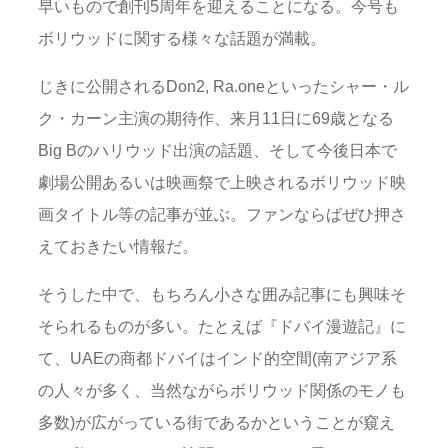
早いもので創刊5周年を迎えることになる。今号も
ボリウッドに関する様々な話題が満載。
じきに公開されるDon2, Ra.oneといったシャー・ル
ク・カーン主演の期待作、来月11日に69歳となる
Big Bのハリウッド出演の話題、そして今後日本で
劇場公開あるいは映画祭で上映されるボリウッド映
画タイトル等の記事が並ぶ。ファンならばぜひ押さ
えておきたい情報だ。
そうした中で、もちろん小さな囲み記事にも興味そ
そられるものが多い。たとえば『ドバイ漫遊記』に
て、UAEの商都ドバイはインド的空間(南アジア系
の人々が多く、当然ながらボリウッド関係のモノも
多数)が広がっている街であるかということが窺え