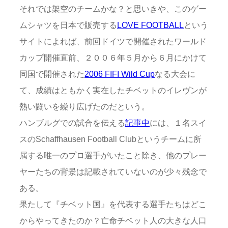
それでは架空のチームかな？と思いきや、このゲー
ムシャツを日本で販売する
LOVE FOOTBALL
という
サイトによれば、前回ドイツで開催されたワールド
カップ開催直前、２００６年５月から６月にかけて
同国で開催された
2006 FIFI Wild Cup
なる大会に
て、成績はともかく実在したチベットのイレヴンが
熱い闘いを繰り広げたのだという。
ハンブルグでの試合を伝える
記事中
には、１名スイ
スのSchaffhausen Football Clubというチームに所
属する唯一のプロ選手がいたこと除き、他のプレー
ヤーたちの背景は記載されていないのが少々残念で
ある。
果たして『チベット国』を代表する選手たちはどこ
からやってきたのか？亡命チベット人の大きな人口