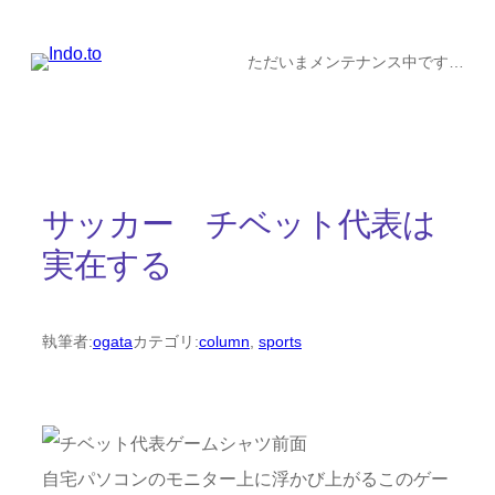
内
容
ただいまメンテナンス中です…
を
ス
キ
ッ
サッカー チベット代表は
プ
実在する
執筆者:
ogata
カテゴリ:
column
, 
sports
自宅パソコンのモニター上に浮かび上がるこのゲー