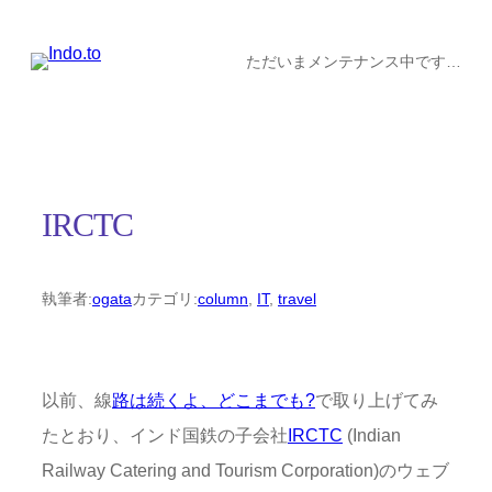
内
容
ただいまメンテナンス中です…
を
ス
キ
ッ
IRCTC
プ
執筆者:
ogata
カテゴリ:
column
, 
IT
, 
travel
以前、線
路は続くよ、どこまでも?
で取り上げてみ
たとおり、インド国鉄の子会社
IRCTC
(Indian
Railway Catering and Tourism Corporation)のウェブ