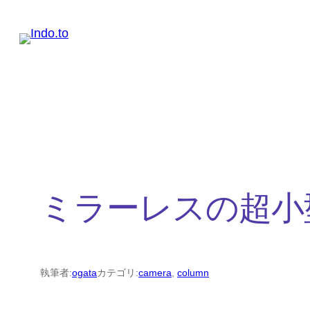
内
容
を
ス
キ
ッ
プ
ミラーレスの超小
執筆者:
ogata
カテゴリ:
camera
, 
column