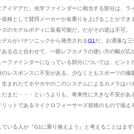
なアイデアだ。光学ファインダーに相当する部分は、ラ
ン規格として賛同メーカーが名乗りを上げることができ
ーズのモデルボディに装着可能だ。だがその逆は不可。
モデルがパナソニックから発売される
G1
だ。お洒落な三
である点と合わせて、一眼レフカメラの使い方の幅が広
ューファインダーになっている部分については、ピント
時のレスポンスに不安がある。少なくともスポーツの撮
、生まれたてホヤホヤのこのシステムによるカメラはパナ
まだまだ・・・というよりも、将来性に大きな不安があ
メリットであるマイクロフォーサーズ規格のもので揃え
している人が『G1に乗り換えよう』と考えることはまず