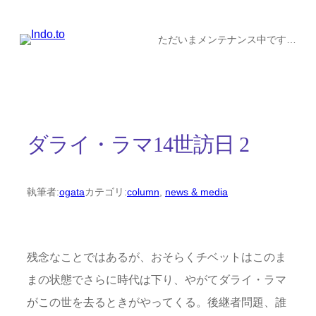
内
容
ただいまメンテナンス中です…
を
ス
キ
ッ
ダライ・ラマ14世訪日 2
プ
執筆者:
ogata
カテゴリ:
column
, 
news & media
残念なことではあるが、おそらくチベットはこのま
まの状態でさらに時代は下り、やがてダライ・ラマ
がこの世を去るときがやってくる。後継者問題、誰