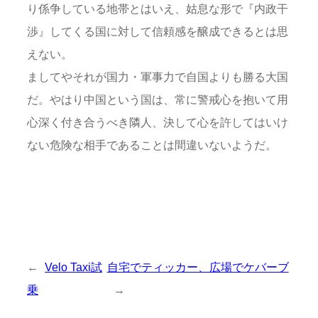
り係争している地帯とはいえ、姑息な形で『内政干
渉』してくる国に対して信頼感を醸成できるとは思
えない。
ましてやそれが国力・軍事力で自国よりも勝る大国
だ。やはり中国という国は、常に警戒心を抱いて用
心深く付き合うべき隣人、決して心を許してはいけ
ない危険な相手であることは間違いないようだ。
←
Velo Taxi試
自宅でティッカー、広場でケバーブ
乗
→