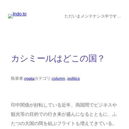
内
容
ただいまメンテナンス中です…
を
ス
キ
ッ
カシミールはどこの国？
プ
執筆者:
ogata
カテゴリ:
column
, 
politics
印中関係が好転している近年、両国間でビジネスや
観光等の目的での行き来が盛んになるとともに、ふ
たつの大国の間を結ぶフライトも増えてきている。