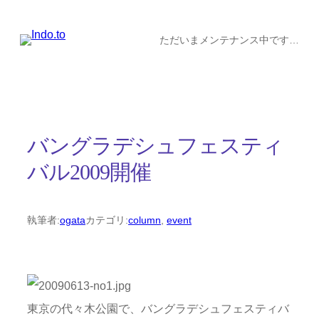
内
容
ただいまメンテナンス中です…
を
ス
キ
ッ
バングラデシュフェスティ
プ
バル2009開催
執筆者:
ogata
カテゴリ:
column
, 
event
東京の代々木公園で、バングラデシュフェスティバ